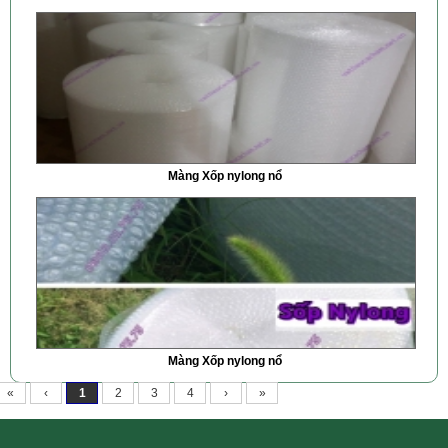
Màng Xốp nylong nổ
Màng Xốp nylong nổ
«
‹
1
2
3
4
›
»