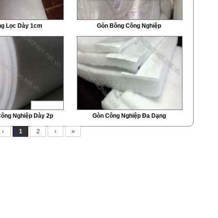
ng Lọc Dày 1cm
Gòn Bông Công Nghiệp
ông Nghiệp Dày 2p
Gòn Công Nghiệp Đa Dạng
‹
1
2
›
»