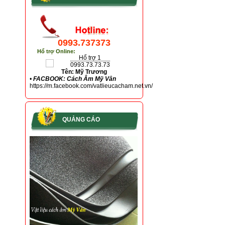
0993.737373
Hổ trợ Online:
Hổ trợ 1
0993.73.73.73
Tên: Mỹ Trương
•
FACBOOK: Cách Âm Mỹ Vân
https://m.facebook.com/vatlieucacham.net.vn/
QUẢNG CÁO