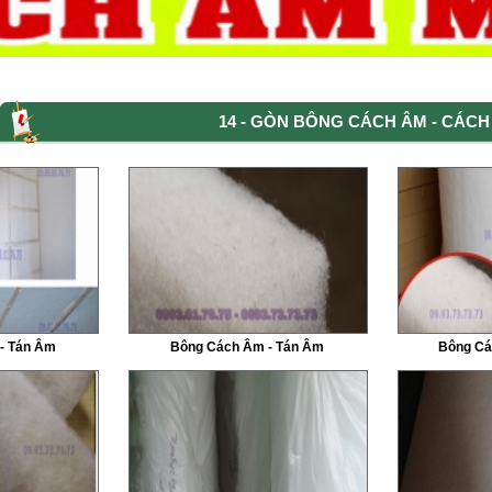
14 - GÒN BÔNG CÁCH ÂM - CÁCH
- Tán Âm
Bông Cách Âm - Tán Âm
Bông Cá