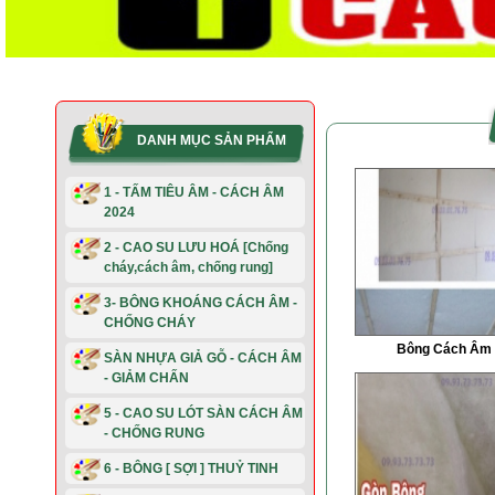
DANH MỤC SẢN PHẨM
1 - TẤM TIÊU ÂM - CÁCH ÂM
2024
2 - CAO SU LƯU HOÁ [Chống
cháy,cách âm, chống rung]
3- BÔNG KHOÁNG CÁCH ÂM -
CHỐNG CHÁY
Bông Cách Âm 
SÀN NHỰA GIẢ GỖ - CÁCH ÂM
- GIẢM CHẤN
5 - CAO SU LÓT SÀN CÁCH ÂM
- CHỐNG RUNG
6 - BÔNG [ SỢI ] THUỶ TINH