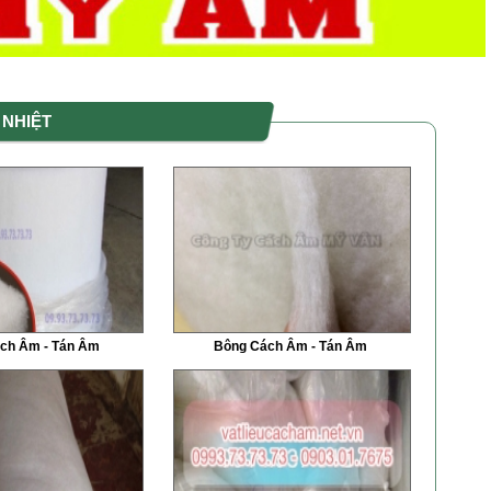
 NHIỆT
ch Âm - Tán Âm
Bông Cách Âm - Tán Âm