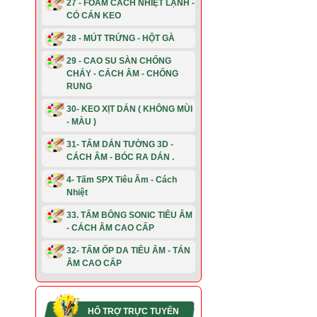
27 - FOAM CÁCH NHIỆT LẠNH -
CÓ CÁN KEO
28 - MÚT TRỨNG - HỘT GÀ
29 - CAO SU SÀN CHỐNG
CHÁY - CÁCH ÂM - CHỐNG
RUNG
30- KEO XỊT DÁN ( KHÔNG MÙI
- MÀU )
31- TẤM DÁN TƯỜNG 3D -
CÁCH ÂM - BÓC RA DÁN .
4- Tấm SPX Tiêu Âm - Cách
Nhiệt
33. TẤM BÔNG SONIC TIÊU ÂM
- CÁCH ÂM CAO CẤP
32- TẤM ỐP DA TIÊU ÂM - TÁN
ÂM CAO CẤP
HỔ TRỢ TRỰC TUYẾN