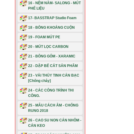
16 - NỆM NẰM- SALONG - MÚT
PHẾ LIỆU
17- BASSTRAP Studio Foam
18 - BÔNG KHOÁNG CUỘN
19 - FOAM MÚT PE
20 - MÚT LỌC CARBON
21 - BÔNG GỐM - XARAMIC
22 - DẬP BẾ CẮT SẢN PHẨM
23 - VẢI THỦY TINH CÁN BẠC
[Chống cháy]
24 - CÁC CÔNG TRÌNH THI
CÔNG.
25 - MẪU CÁCH ÂM - CHỐNG
RUNG 2018
26 - CAO SU NON CÁN NHÔM -
CÁN KEO