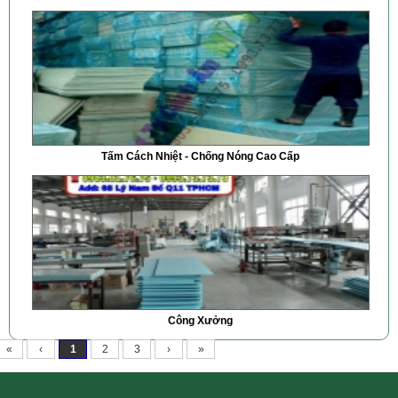
Tấm Cách Nhiệt - Chống Nóng Cao Cấp
Công Xưởng
«
‹
1
2
3
›
»