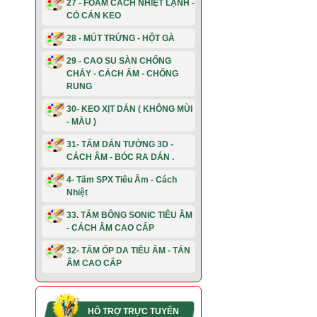
27 - FOAM CÁCH NHIỆT LẠNH -
CÓ CÁN KEO
28 - MÚT TRỨNG - HỘT GÀ
29 - CAO SU SÀN CHỐNG
CHÁY - CÁCH ÂM - CHỐNG
RUNG
30- KEO XỊT DÁN ( KHÔNG MÙI
- MÀU )
31- TẤM DÁN TƯỜNG 3D -
CÁCH ÂM - BÓC RA DÁN .
4- Tấm SPX Tiêu Âm - Cách
Nhiệt
33. TẤM BÔNG SONIC TIÊU ÂM
- CÁCH ÂM CAO CẤP
32- TẤM ỐP DA TIÊU ÂM - TÁN
ÂM CAO CẤP
HỔ TRỢ TRỰC TUYẾN