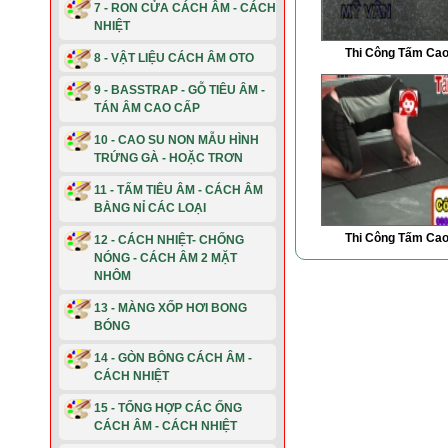
7 - RON CỬA CÁCH ÂM - CÁCH
NHIỆT
Thi Công Tấm Cao
8 - VẬT LIỆU CÁCH ÂM OTO
9 - BASSTRAP - GỖ TIÊU ÂM -
TÁN ÂM CAO CẤP
10 - CAO SU NON MẪU HÌNH
TRỨNG GÀ - HOẶC TRƠN
11 - TẤM TIÊU ÂM - CÁCH ÂM
BẰNG NỈ CÁC LOẠI
Thi Công Tấm Cao
12 - CÁCH NHIỆT- CHỐNG
NÓNG - CÁCH ÂM 2 MẶT
NHÔM
13 - MÀNG XỐP HƠI BONG
BÓNG
14 - GÒN BÔNG CÁCH ÂM -
CÁCH NHIỆT
15 - TỔNG HỢP CÁC ỐNG
CÁCH ÂM - CÁCH NHIỆT