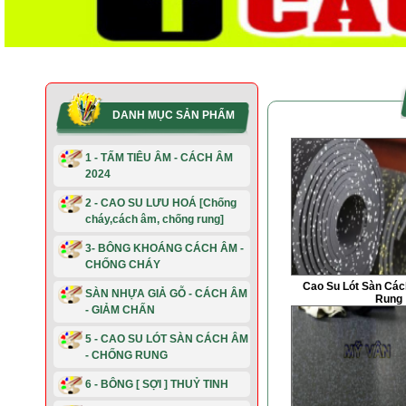
DANH MỤC SẢN PHẨM
1 - TẤM TIÊU ÂM - CÁCH ÂM
2024
2 - CAO SU LƯU HOÁ [Chống
cháy,cách âm, chống rung]
3- BÔNG KHOÁNG CÁCH ÂM -
CHỐNG CHÁY
Cao Su Lót Sàn Các
SÀN NHỰA GIẢ GỖ - CÁCH ÂM
Rung
- GIẢM CHẤN
5 - CAO SU LÓT SÀN CÁCH ÂM
- CHỐNG RUNG
6 - BÔNG [ SỢI ] THUỶ TINH