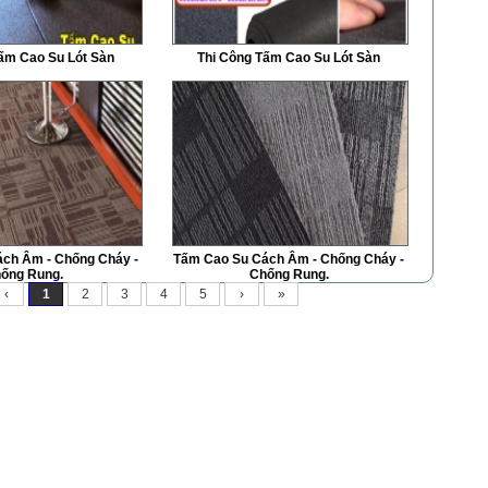
ấm Cao Su Lót Sàn
Thi Công Tấm Cao Su Lót Sàn
ch Âm - Chống Cháy -
Tấm Cao Su Cách Âm - Chống Cháy -
ống Rung.
Chống Rung.
‹
1
2
3
4
5
›
»