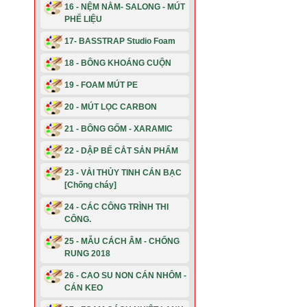
16 - NỆM NẰM- SALONG - MÚT
PHẾ LIỆU
17- BASSTRAP Studio Foam
18 - BÔNG KHOÁNG CUỘN
19 - FOAM MÚT PE
20 - MÚT LỌC CARBON
21 - BÔNG GỐM - XARAMIC
22 - DẬP BẾ CẮT SẢN PHẨM
23 - VẢI THỦY TINH CÁN BẠC
[Chống cháy]
24 - CÁC CÔNG TRÌNH THI
CÔNG.
25 - MẪU CÁCH ÂM - CHỐNG
RUNG 2018
26 - CAO SU NON CÁN NHÔM -
CÁN KEO