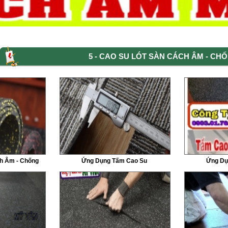
5 - CAO SU LÓT SÀN CÁCH ÂM - C
h Âm - Chống
Ứng Dụng Tấm Cao Su
Ứng Dụ