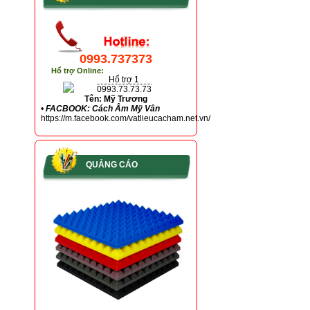
0993.737373
Hổ trợ Online:
Hổ trợ 1
0993.73.73.73
Tên: Mỹ Trương
•
FACBOOK: Cách Âm Mỹ Vân
https://m.facebook.com/vatlieucacham.net.vn/
QUẢNG CÁO