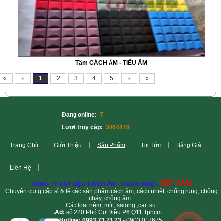
Tấm CÁCH ÂM - TIÊU ÂM
«
‹
1
2
3
4
5
›
»
Đang online:
7
Lượt truy cập:
3064478
Trang Chủ
Giới Thiệu
Sản Phẩm
Tin Tức
Bảng Giá
Liên Hệ
MỸ VÂN
CÔNG TY VẬT LIỆU CÁCH ÂM - CÁCH NHIỆT
.Chuyên cung cấp sỉ & lẻ các sản phẩm cách âm, cách nhiệt, chống rung, chống
cháy, chống ẩm.
.Các loại nệm, mút, salong ,cao su.
.Ad:
số 220 Phó Cơ Điều P6 Q11 Tphcm
.Hotline: 0993.73.73.73
- 0903.017675