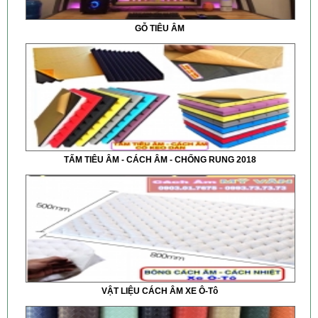
GỖ TIÊU ÂM
TẤM TIÊU ÂM - CÁCH ÂM - CHỐNG RUNG 2018
VẬT LIỆU CÁCH ÂM XE Ô-Tô