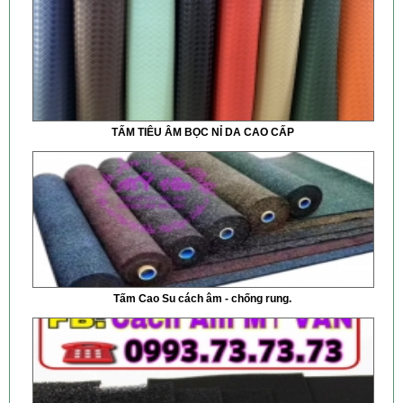
TẤM TIÊU ÂM BỌC NỈ DA CAO CẤP
Tấm Cao Su cách âm - chống rung.