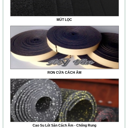
MÚT LỌC
RON CỬA CÁCH ÂM
Cao Su Lót Sàn Cách Âm - Chống Rung